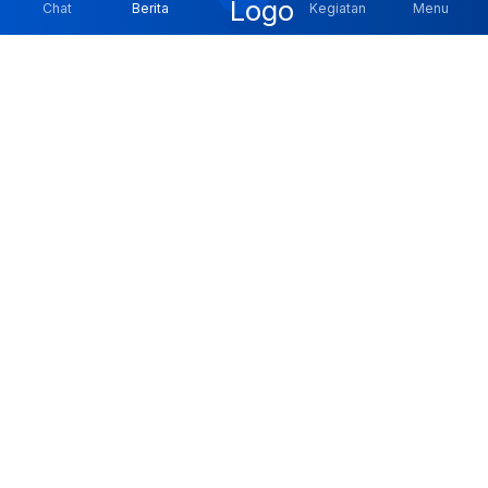
Chat
Berita
Kegiatan
Menu
Follow Media Sosial Kami:
Kontak:
Jl. Sisingamangaraja, Jakarta |
masjidagungalazhar@gmail.com
Jam Operasional:
Senin s.d Sabtu : 08:00 - 15:00 | Ahad :
Janji Temu | 11:30 - 12:30 (Sholat Jumat)
Copyright ©2026 | Masjid Agung Al Azhar by
DAL Army