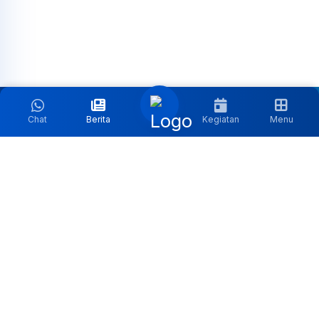
Chat
Berita
Kegiatan
Menu
Follow Media Sosial Kami:
Kontak:
Jl. Sisingamangaraja, Jakarta |
masjidagungalazhar@gmail.com
Jam Operasional:
Senin s.d Sabtu : 08:00 - 15:00 | Ahad :
Janji Temu | 11:30 - 12:30 (Sholat Jumat)
Copyright ©2026 | Masjid Agung Al Azhar by
DAL Army