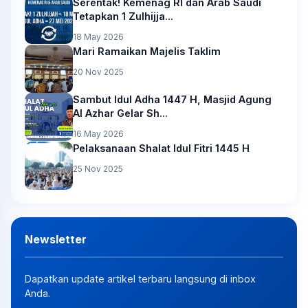
Serentak! Kemenag RI dan Arab Saudi
Tetapkan 1 Zulhijja...
18 May 2026
Mari Ramaikan Majelis Taklim
20 Nov 2025
Sambut Idul Adha 1447 H, Masjid Agung
Al Azhar Gelar Sh...
16 May 2026
Pelaksanaan Shalat Idul Fitri 1445 H
25 Nov 2025
Newsletter
Dapatkan update artikel terbaru langsung di inbox
Anda.