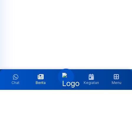
Chat
Berita
Kegiatan
Menu
Follow Media Sosial Kami:
Kontak:
Jl. Sisingamangaraja, Jakarta |
masjidagungalazhar@gmail.com
Jam Operasional:
Senin s.d Sabtu : 08:00 - 15:00 | Ahad :